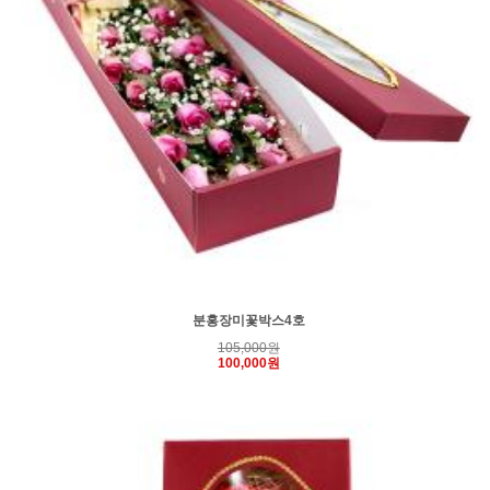
분홍장미꽃박스4호
105,000원
100,000원