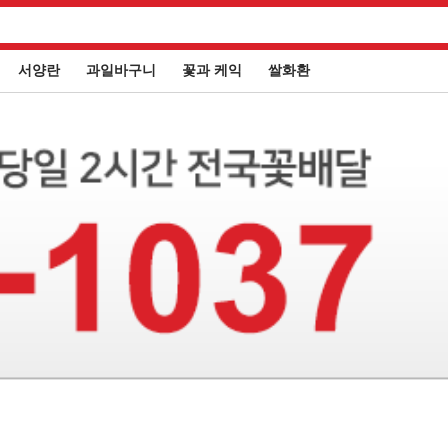
서양란
과일바구니
꽃과 케익
쌀화환