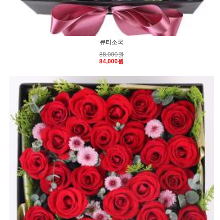
큐티소국
88,000원
84,000원