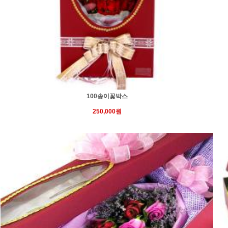
100송이꽃박스
250,000원