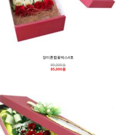
장미혼합꽃박스4호
89,000원
85,000원