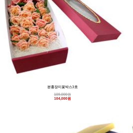
분홍장미꽃박스3호
109,000원
104,000원