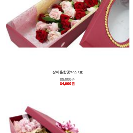
장미혼합꽃박스3호
88,000원
84,000원