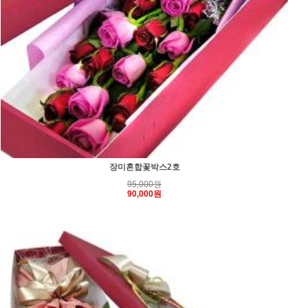
장미혼합꽃박스2호
95,000원
90,000원