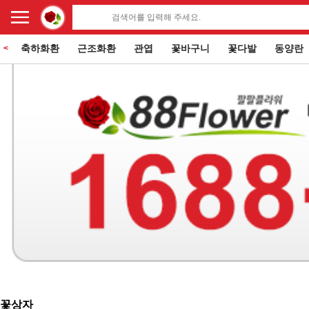
축하화환
근조화환
관엽
꽃바구니
꽃다발
동양란
<
꽃상자