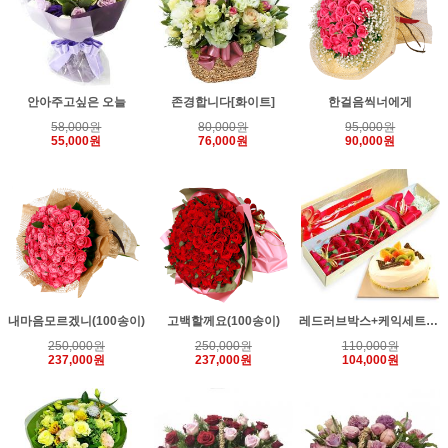
안아주고싶은 오늘
존경합니다[화이트]
한걸음씩너에게
58,000원
80,000원
95,000원
55,000원
76,000원
90,000원
내마음모르겠니(100송이)
고백할께요(100송이)
레드러브박스+케익세트상품
250,000원
250,000원
110,000원
237,000원
237,000원
104,000원