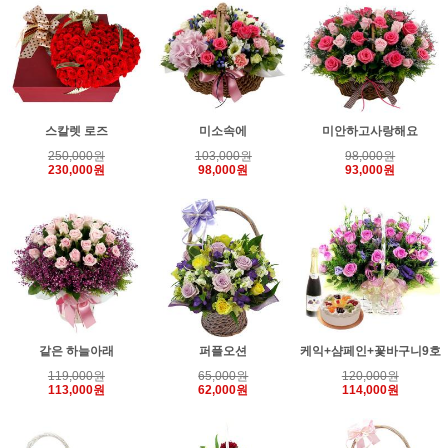
스칼렛 로즈
미소속에
미안하고사랑해요
250,000원
103,000원
98,000원
230,000원
98,000원
93,000원
같은 하늘아래
퍼플오션
케익+샴페인+꽃바구니9호
119,000원
65,000원
120,000원
113,000원
62,000원
114,000원