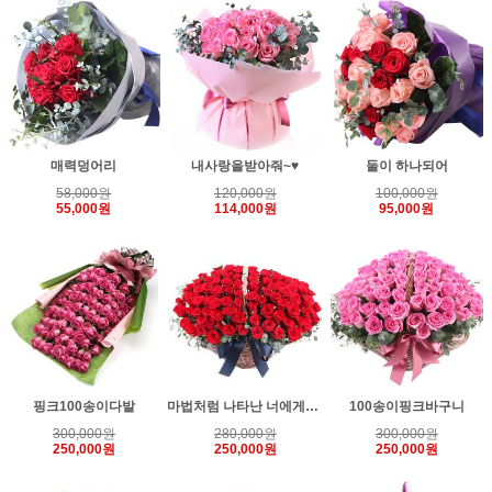
매력덩어리
내사랑을받아줘~♥
둘이 하나되어
58,000원
120,000원
100,000원
55,000원
114,000원
95,000원
핑크100송이다발
마법처럼 나타난 너에게(100송이)
100송이핑크바구니
300,000원
280,000원
300,000원
250,000원
250,000원
250,000원