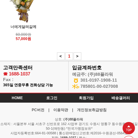
너에게달려갈께
60,000원
57,000원
<
1
>
고객만족센터
입금계좌번호
☎
1688-1037
예금주: (주)88플라워
Fax :
301-0197-1908-11
365일 연중무휴 전화상담 가능
785801-00-027008
HOME
로그인
회원가입
배송갤러리
PC버전
|
이용약관
|
개인정보취급방침
상호:
(주)88플라워
소재지 : 서울본부 서울 서초구 신반포로 162 사업부 경기도 수원시 영통구 동수원로514번길
50-1(매탄동) *전국가맹점보유*
사업자등록번호:664-81-00588 | 통신판매업신고번호:제2016-수원권선-0564호
전화:
1688-1037
| 팩스: