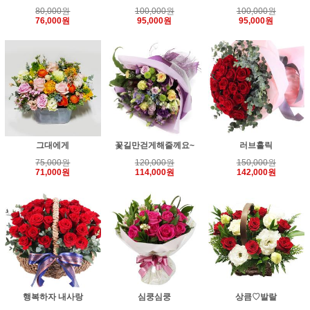
80,000원
100,000원
100,000원
76,000원
95,000원
95,000원
그대에게
꽃길만걷게해줄께요~
러브홀릭
75,000원
120,000원
150,000원
71,000원
114,000원
142,000원
행복하자 내사랑
심쿵심쿵
상큼♡발랄