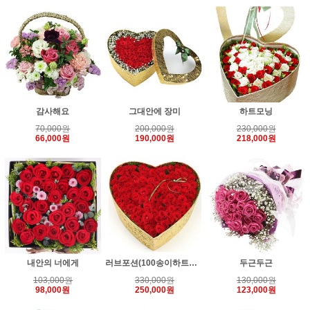
감사해요
그대안에 장미
하트모닝
70,000원
200,000원
230,000원
66,000원
190,000원
218,000원
내안의 너에게
러브포션(100송이하트상자)
두근두근
103,000원
330,000원
130,000원
98,000원
250,000원
123,000원