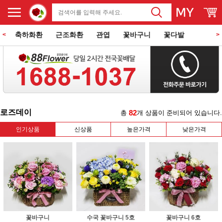
축하화환
근조화환
관엽
꽃바구니
꽃다발
<
>
동양란
서양란
과일바구니
꽃과 케익
쌀화환
로즈데이
82
총
개 상품이 준비되어 있습니다.
인기상품
신상품
높은가격
낮은가격
꽃바구니
수국 꽃바구니 5호
꽃바구니 6호