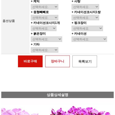
+ 케익
+ 사탕
+ 원형빼빼로
+ 카네이션코사지1쌍
옵션상품
+ 카네이션코사지1개
+ 핑크장미
+ 붉은장미
+ 카네이션
+ 기타
바로구매
장바구니
목록보기
상품상세설명