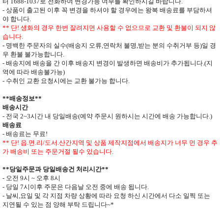
터
1688-1037
로 전화하여 변경가능 여부를 확인하시길 바랍니다.
- 상품이 출고된 이후 꼭 변경을 하셔야 할 경우에는 왕복 배송료를 부담하셔
야 합니다
.
**
단
!
생화의 경우 한번 잘려지면 사용할 수 없으므로
교환 및 환불이 되지 않
습니다
.
-
명백한 주문자의 실수
(
배송지 오류
,
연락처 불명
,
받는 분의 수취거부 등
)
일 경
우 환불 불가능합니다
.
- 배송지에 배송을 간 이후 배송지 변경이 발생하면
배송비가 추가됩니다
.(
지
역에 따라 배송불가능
)
- 수취인 교환 요청시에는 교환 불가능 합니다
.
**
배송정보
**
배송시간
-
전국
2~3
시간 내 당일배송
(
예약 주문시 원하시는 시간에 배송 가능합니다
.)
배송료
- 배송료는 무료
!
** 단
!
읍
.
면
.
리
/
도서
.
산간지역 및 상품 제작지점에서 배송지가
너무 먼 경우 추
가 배송비 또는 주문거절 될수 있습니다
.
**
당일주문과 당일배송건 처리시간
**
- 오전
9
시
~
오후
8
시
- 당일
7
시이후 주문은 다음날 오전 중에 배송 됩니다
.
- 날씨
,
요일 및 각 지점 차량 상황에 따라 요청 하신 시간에서 다소 일찍 또는
지연될 수 있는 점 양해 부탁 드립니다
~*