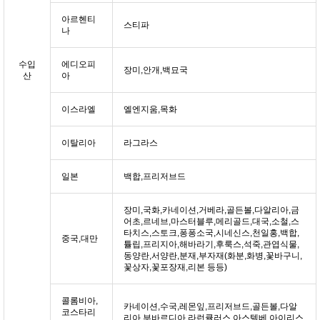
아르헨티
스티파
나
수입
에디오피
장미,안개,백묘국
산
아
이스라엘
엘엔지움,목화
이탈리아
라그라스
일본
백합,프리저브드
장미,국화,카네이션,거베라,골든볼,다알리아,금
어초,르네브,마스터블루,메리골드,대국,소철,스
타치스,스토크,퐁퐁소국,시네신스,천일홍,백합,
중국,대만
튤립,프리지아,해바라기,후룩스,석죽,관엽식물,
동양란,서양란,분재,부자재(화분,화병,꽃바구니,
꽃상자,꽃포장재,리본 등등)
콜롬비아,
카네이션,수국,레몬잎,프리저브드,골든볼,다알
코스타리
리아,부바르디아,라런큘러스,아스텔베,아이리스