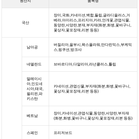
원산지
품목명
장미,국화,카네이션,백합,듈립,글라디을러스,거
베라,아이리스,프리지아,카라,안개꽃,관엽식물,
국산
동양란,서양란,분재,부자재(화분,화병,꽃바구니,
꽃상자,꽃포장재,리본 등등)
버질리아,을부시,왁스플라워,만다린믹스,부케믹
남아공
스,핑쿠션,방크샤
네델란드
브바르디아,다알리아,라넌큘러스,튤립
말레이시
아,인도네
카네이션,관엽신물,부자재(화분,화병,꽃바구니,
시아,태국,
꽃상자,꽃포장재,리본 등등)
필리핀,파
키스탄
장미,카네이션,관엽식물,동양란,서양란,부자재
베트남
(화분,화병,꽃바구니,꽃상자,꽃포장재,리본 등등)
스페인
프리저브드