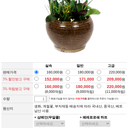
실속
일반
고급
판매가격
160,000원
180,000원
220,000원
152,000
171,000
209,000
5% 할인받고 구매
원
원
160,000
180,000
220,000
원
원
원
5% 적립받고 구매
(
8,000
적립)
(
9,000
적립)
(
11,000
적립)
수량
* 회원가입을 하지 않아도
바로구매
를 클릭하시면 주문이 가능합니다.
생화, 계절꽃, 부자재등 배송지에 따라 국내산, 중국산, 베트
원산지
남산 사용
+ 샴페인(무알콜)
+ 페레로로쉐 하트