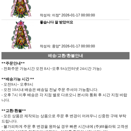
작성자: 이정*
2026-01-17 00:00:00
좋습니다 잘 받았어요
작성자: 중앙*
2026-01-17 00:00:00
배송/교환/환불안내
**
주문안내
**
- 전화주문 가능시간 오전
8
시
~
오후
9
시
(
인터넷
24
시간 가능
)
**
배송가능 시간
**
- 오전
9
시
~
오후
9
시
- 오전
10
시내 배송은 배송일 전날 주문 주셔야 가능합니다
.
- 오후
7
시 이후 배송은 각 지점 별로 다르오니 본사와 통화 후 시간 지정 바랍
니다
.
**
교환
/
환불
**
- 모든 상품은 제작되는 상품으로 주문 후 변경이 어려우니 신중한 구매 부탁
드립니다
.
- 불가피하게 주문 후 변경을 원하실 경우 빠른 시간내에 (주)
88
플라워 고객센