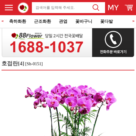
축하화환
근조화환
관엽
꽃바구니
꽃다발
<
>
동양란
서양란
과일바구니
꽃과 케익
쌀화환
호접란[4]
[Sh-0151]