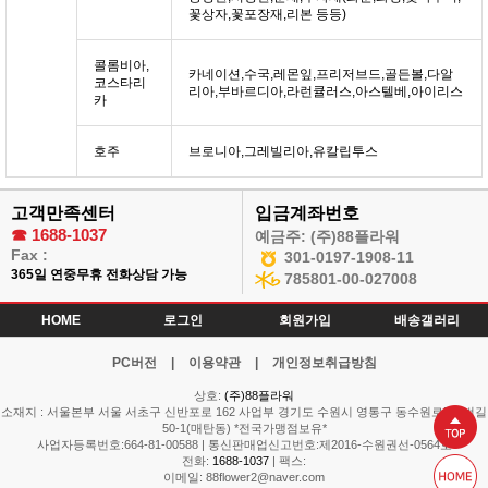
꽃상자,꽃포장재,리본 등등)
콜롬비아,
카네이션,수국,레몬잎,프리저브드,골든볼,다알
코스타리
리아,부바르디아,라런큘러스,아스텔베,아이리스
카
호주
브로니아,그레빌리아,유칼립투스
고객만족센터
입금계좌번호
☎
1688-1037
예금주: (주)88플라워
Fax :
301-0197-1908-11
365일 연중무휴 전화상담 가능
785801-00-027008
HOME
로그인
회원가입
배송갤러리
PC버전
|
이용약관
|
개인정보취급방침
상호:
(주)88플라워
소재지 : 서울본부 서울 서초구 신반포로 162 사업부 경기도 수원시 영통구 동수원로514번길
50-1(매탄동) *전국가맹점보유*
사업자등록번호:664-81-00588 | 통신판매업신고번호:제2016-수원권선-0564호
전화:
1688-1037
| 팩스:
이메일: 88flower2@naver.com