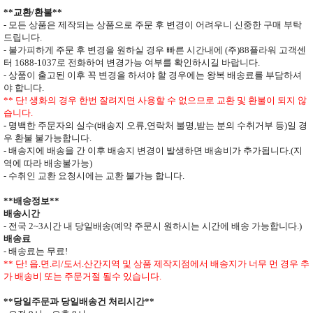
**
교환
/
환불
**
- 모든 상품은 제작되는 상품으로 주문 후 변경이 어려우니 신중한 구매 부탁
드립니다
.
- 불가피하게 주문 후 변경을 원하실 경우 빠른 시간내에 (주)
88
플라워 고객센
터
1688-1037
로 전화하여 변경가능 여부를 확인하시길 바랍니다.
- 상품이 출고된 이후 꼭 변경을 하셔야 할 경우에는 왕복 배송료를 부담하셔
야 합니다
.
**
단
!
생화의 경우 한번 잘려지면 사용할 수 없으므로
교환 및 환불이 되지 않
습니다
.
-
명백한 주문자의 실수
(
배송지 오류
,
연락처 불명
,
받는 분의 수취거부 등
)
일 경
우 환불 불가능합니다
.
- 배송지에 배송을 간 이후 배송지 변경이 발생하면
배송비가 추가됩니다
.(
지
역에 따라 배송불가능
)
- 수취인 교환 요청시에는 교환 불가능 합니다
.
**
배송정보
**
배송시간
-
전국
2~3
시간 내 당일배송
(
예약 주문시 원하시는 시간에 배송 가능합니다
.)
배송료
- 배송료는 무료
!
** 단
!
읍
.
면
.
리
/
도서
.
산간지역 및 상품 제작지점에서 배송지가
너무 먼 경우 추
가 배송비 또는 주문거절 될수 있습니다
.
**
당일주문과 당일배송건 처리시간
**