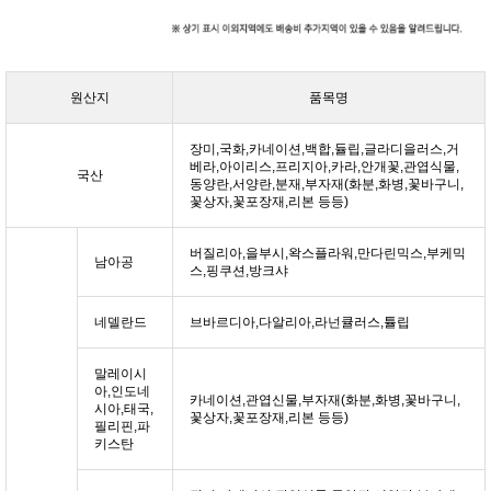
원산지
품목명
장미,국화,카네이션,백합,듈립,글라디을러스,거
베라,아이리스,프리지아,카라,안개꽃,관엽식물,
국산
동양란,서양란,분재,부자재(화분,화병,꽃바구니,
꽃상자,꽃포장재,리본 등등)
버질리아,을부시,왁스플라워,만다린믹스,부케믹
남아공
스,핑쿠션,방크샤
네델란드
브바르디아,다알리아,라넌큘러스,튤립
말레이시
아,인도네
카네이션,관엽신물,부자재(화분,화병,꽃바구니,
시아,태국,
꽃상자,꽃포장재,리본 등등)
필리핀,파
키스탄