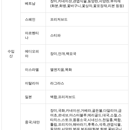
장미,카네이션,관엽식물,동양란,서양란,부자재
베트남
(화분,화병,꽃바구니,꽃상자,꽃포장재,리본 등등)
스페인
프리저브드
아르헨티
스티파
나
수입
에디오피
장미,안개,백묘국
산
아
이스라엘
엘엔지움,목화
이탈리아
라그라스
일본
백합,프리저브드
장미,국화,카네이션,거베라,골든볼,다알리아,금
어초,르네브,마스터블루,메리골드,대국,소철,스
타치스,스토크,퐁퐁소국,시네신스,천일홍,백합,
중국,대만
튤립,프리지아,해바라기,후룩스,석죽,관엽식물,
동양란,서양란,분재,부자재(화분,화병,꽃바구니,