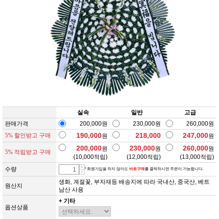
실속
일반
고급
판매가격
200,000원
230,000원
260,000원
190,000
218,000
247,000
5% 할인받고 구매
원
원
200,000
230,000
260,000
원
원
원
5% 적립받고 구매
(
10,000
적립)
(
12,000
적립)
(
13,000
적립)
수량
* 회원가입을 하지 않아도
바로구매
를 클릭하시면 주문이 가능합니다.
생화, 계절꽃, 부자재등 배송지에 따라 국내산, 중국산, 베트
원산지
남산 사용
+ 기타
옵션상품