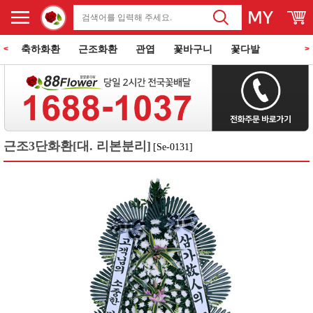
축하화환
근조화환
관엽
꽃바구니
꽃다발
<
>
동양란
서양란
과일바구니
꽃과 케익
쌀화환
근조3단화환[대. 리본분리]
[Se-0131]