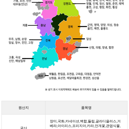
원산지
품목명
장미,국화,카네이션,백합,듈립,글라디을러스,거
베라,아이리스,프리지아,카라,안개꽃,관엽식물,
국산