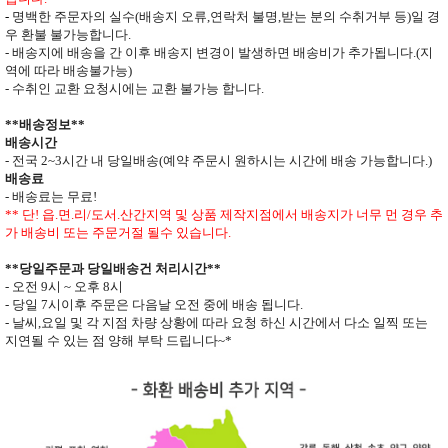
-
명백한 주문자의 실수
(
배송지 오류
,
연락처 불명
,
받는 분의 수취거부 등
)
일 경
우 환불 불가능합니다
.
- 배송지에 배송을 간 이후 배송지 변경이 발생하면
배송비가 추가됩니다
.(
지
역에 따라 배송불가능
)
- 수취인 교환 요청시에는 교환 불가능 합니다
.
**
배송정보
**
배송시간
-
전국
2~3
시간 내 당일배송
(
예약 주문시 원하시는 시간에 배송 가능합니다
.)
배송료
- 배송료는 무료
!
** 단
!
읍
.
면
.
리
/
도서
.
산간지역 및 상품 제작지점에서 배송지가
너무 먼 경우 추
가 배송비 또는 주문거절 될수 있습니다
.
**
당일주문과 당일배송건 처리시간
**
- 오전
9
시
~
오후
8
시
- 당일
7
시이후 주문은 다음날 오전 중에 배송 됩니다
.
- 날씨
,
요일 및 각 지점 차량 상황에 따라 요청 하신 시간에서 다소 일찍 또는
지연될 수 있는 점 양해 부탁 드립니다
~*