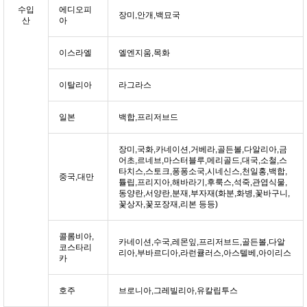
수입
에디오피
장미,안개,백묘국
산
아
이스라엘
엘엔지움,목화
이탈리아
라그라스
일본
백합,프리저브드
장미,국화,카네이션,거베라,골든볼,다알리아,금
어초,르네브,마스터블루,메리골드,대국,소철,스
타치스,스토크,퐁퐁소국,시네신스,천일홍,백합,
중국,대만
튤립,프리지아,해바라기,후룩스,석죽,관엽식물,
동양란,서양란,분재,부자재(화분,화병,꽃바구니,
꽃상자,꽃포장재,리본 등등)
콜롬비아,
카네이션,수국,레몬잎,프리저브드,골든볼,다알
코스타리
리아,부바르디아,라런큘러스,아스텔베,아이리스
카
호주
브로니아,그레빌리아,유칼립투스