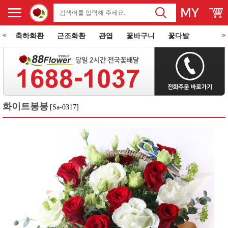
축하화환
근조화환
관엽
꽃바구니
꽃다발
<
>
동양란
서양란
과일바구니
꽃과 케익
쌀화환
화이트봉봉
[Sa-0317]