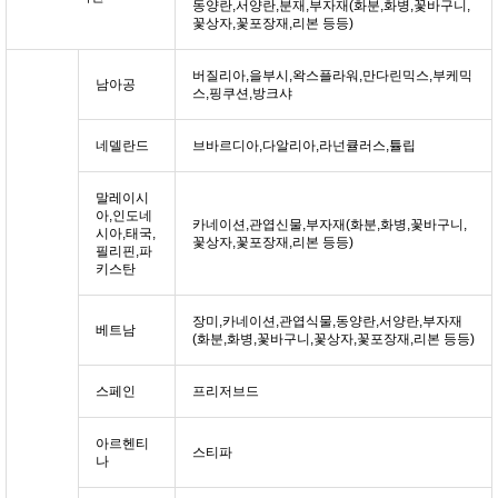
동양란,서양란,분재,부자재(화분,화병,꽃바구니,
꽃상자,꽃포장재,리본 등등)
버질리아,을부시,왁스플라워,만다린믹스,부케믹
남아공
스,핑쿠션,방크샤
네델란드
브바르디아,다알리아,라넌큘러스,튤립
말레이시
아,인도네
카네이션,관엽신물,부자재(화분,화병,꽃바구니,
시아,태국,
꽃상자,꽃포장재,리본 등등)
필리핀,파
키스탄
장미,카네이션,관엽식물,동양란,서양란,부자재
베트남
(화분,화병,꽃바구니,꽃상자,꽃포장재,리본 등등)
스페인
프리저브드
아르헨티
스티파
나