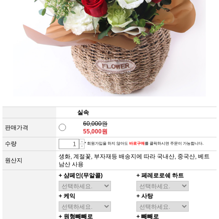
실속
60,000원
판매가격
55,000원
수량
* 회원가입을 하지 않아도
바로구매
를 클릭하시면 주문이 가능합니다.
생화, 계절꽃, 부자재등 배송지에 따라 국내산, 중국산, 베트
원산지
남산 사용
+ 샴페인(무알콜)
+ 페레로로쉐 하트
+ 케익
+ 사탕
+ 원형빼빼로
+ 빼빼로