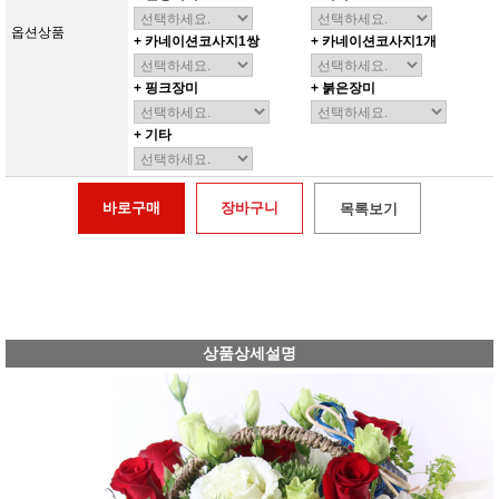
옵션상품
+ 카네이션코사지1쌍
+ 카네이션코사지1개
+ 핑크장미
+ 붉은장미
+ 기타
바로구매
장바구니
목록보기
상품상세설명