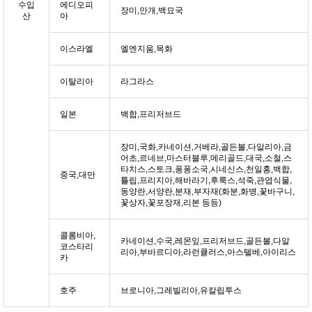
수입
에디오피
장미,안개,백묘국
산
아
이스라엘
엘엔지움,목화
이탈리아
라그라스
일본
백합,프리저브드
장미,국화,카네이션,거베라,골든볼,다알리아,금
어초,르네브,마스터블루,메리골드,대국,소철,스
타치스,스토크,퐁퐁소국,시네신스,천일홍,백합,
중국,대만
튤립,프리지아,해바라기,후룩스,석죽,관엽식물,
동양란,서양란,분재,부자재(화분,화병,꽃바구니,
꽃상자,꽃포장재,리본 등등)
콜롬비아,
카네이션,수국,레몬잎,프리저브드,골든볼,다알
코스타리
리아,부바르디아,라런큘러스,아스텔베,아이리스
카
호주
브로니아,그레빌리아,유칼립투스