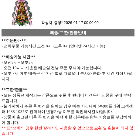
작성자: 중앙*
2026-01-17 00:00:00
배송/교환/환불안내
**
주문안내
**
- 전화주문 가능시간 오전
8
시
~
오후
9
시
(
인터넷
24
시간 가능
)
**
배송가능 시간
**
- 오전
9
시
~
오후
9
시
- 오전
10
시내 배송은 배송일 전날 주문 주셔야 가능합니다
.
- 오후
7
시 이후 배송은 각 지점 별로 다르오니 본사와 통화 후 시간 지정 바랍
니다
.
**
교환
/
환불
**
- 모든 상품은 제작되는 상품으로 주문 후 변경이 어려우니 신중한 구매 부탁
드립니다
.
- 불가피하게 주문 후 변경을 원하실 경우 빠른 시간내에 (주)
88
플라워 고객센
터
1688-1037
로 전화하여 변경가능 여부를 확인하시길 바랍니다.
- 상품이 출고된 이후 꼭 변경을 하셔야 할 경우에는 왕복 배송료를 부담하셔
야 합니다
.
**
단
!
생화의 경우 한번 잘려지면 사용할 수 없으므로
교환 및 환불이 되지 않
습니다
.