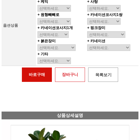
+ 케익
+ 사탕
+ 원형빼빼로
+ 카네이션코사지1쌍
옵션상품
+ 카네이션코사지1개
+ 핑크장미
+ 붉은장미
+ 카네이션
+ 기타
바로구매
장바구니
목록보기
상품상세설명