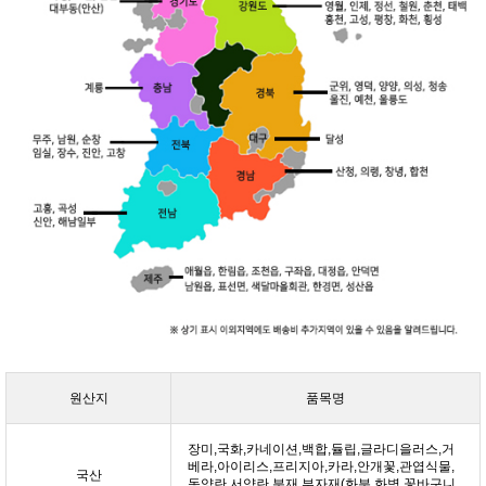
원산지
품목명
장미,국화,카네이션,백합,듈립,글라디을러스,거
베라,아이리스,프리지아,카라,안개꽃,관엽식물,
국산
동양란,서양란,분재,부자재(화분,화병,꽃바구니,