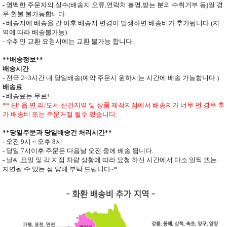
-
명백한 주문자의 실수
(
배송지 오류
,
연락처 불명
,
받는 분의 수취거부 등
)
일 경
우 환불 불가능합니다
.
- 배송지에 배송을 간 이후 배송지 변경이 발생하면
배송비가 추가됩니다
.(
지
역에 따라 배송불가능
)
- 수취인 교환 요청시에는 교환 불가능 합니다
.
**
배송정보
**
배송시간
-
전국
2~3
시간 내 당일배송
(
예약 주문시 원하시는 시간에 배송 가능합니다
.)
배송료
- 배송료는 무료
!
** 단
!
읍
.
면
.
리
/
도서
.
산간지역 및 상품 제작지점에서 배송지가
너무 먼 경우 추
가 배송비 또는 주문거절 될수 있습니다
.
**
당일주문과 당일배송건 처리시간
**
- 오전
9
시
~
오후
8
시
- 당일
7
시이후 주문은 다음날 오전 중에 배송 됩니다
.
- 날씨
,
요일 및 각 지점 차량 상황에 따라 요청 하신 시간에서 다소 일찍 또는
지연될 수 있는 점 양해 부탁 드립니다
~*