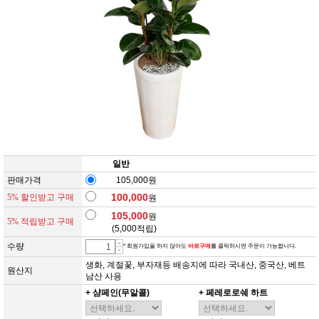
일반
판매가격
105,000원
100,000
5% 할인받고 구매
원
105,000
원
5% 적립받고 구매
(
5,000
적립)
수량
* 회원가입을 하지 않아도
바로구매
를 클릭하시면 주문이 가능합니다.
생화, 계절꽃, 부자재등 배송지에 따라 국내산, 중국산, 베트
원산지
남산 사용
+ 샴페인(무알콜)
+ 페레로로쉐 하트