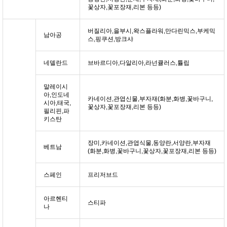
꽃상자,꽃포장재,리본 등등)
버질리아,을부시,왁스플라워,만다린믹스,부케믹
남아공
스,핑쿠션,방크샤
네델란드
브바르디아,다알리아,라넌큘러스,튤립
말레이시
아,인도네
카네이션,관엽신물,부자재(화분,화병,꽃바구니,
시아,태국,
꽃상자,꽃포장재,리본 등등)
필리핀,파
키스탄
장미,카네이션,관엽식물,동양란,서양란,부자재
베트남
(화분,화병,꽃바구니,꽃상자,꽃포장재,리본 등등)
스페인
프리저브드
아르헨티
스티파
나