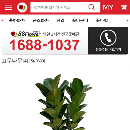
축하화환
근조화환
관엽
꽃바구니
꽃다발
<
>
동양란
서양란
과일바구니
꽃과 케익
쌀화환
고무나무[4]
[Si-0339]