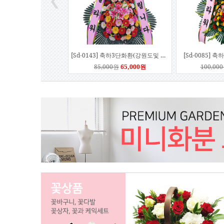
[Sd-0143] 축하3단화환(강원도및 일부지역배송료추가)
[Sd-0085] 
85,000원
65,000원
100,00
[Sd-0119] 축하3단화환(양쪽리본)
[Sd-0120
110,000원
104,000원
140,000