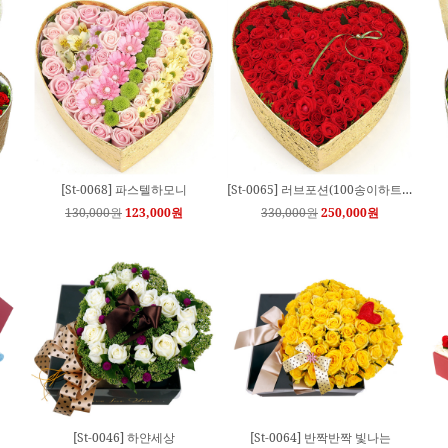
인상품
[Sd-0143] 축하3단화환(강원도및 일부지역배송료추가)
[Sd-0084] 축하3단화환
85,000원
65,000원
120,000원
90,000원
[Sd-0092] 축하3단[특대]리본분리
[Sd-00581] 축하4단화환