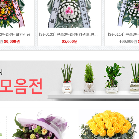
축하3단화환- 할인상품
[Se-0133] 근조3단화환(강원도,면단위 문의요망)
[Se-0114] 근
0원
80,000원
65,000원
100,000원
] 축하3단화환[대]
[Se-0118] 근조3단화환
[Se-0127]
원
133,000원
120,000원
99,000원
160,000원