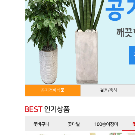
공기정화식물
결혼/축하