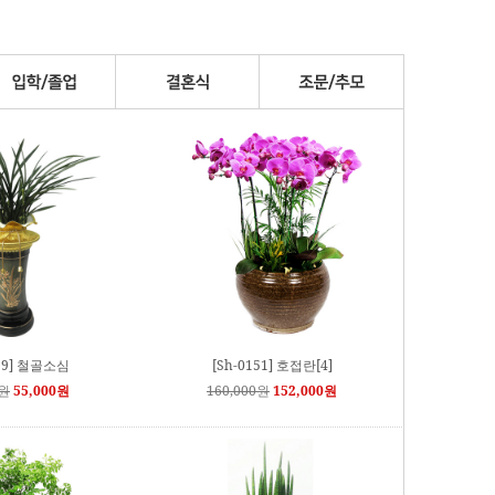
029] 철골소심
[Sh-0151] 호접란[4]
0원
55,000원
160,000원
152,000원