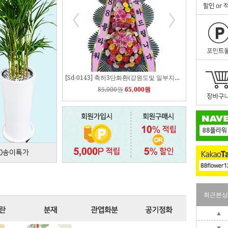
[Sd-0143] 축하3단화환(강원도및 일부지역배송료추가)
85,000원
65,000원
00송이특가
최근본상
▲
▼