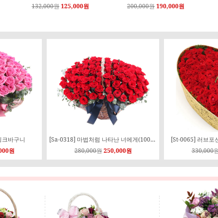
170,000원
161,000원
160,000원
140,000원
송이핑크바구니
[Sa-0318] 마법처럼 나타난 너에게(100송이)
[St-0065] 러
,000원
280,000원
250,000원
330,000