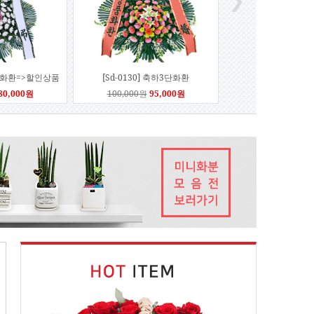
조3단화환=>할인상품
[Sd-0130] 축하3단화환
80,000원
100,000원
95,000원
 근조4단화환
[Se-0129] 근조5단화환
152,000원
220,000원
209,000원