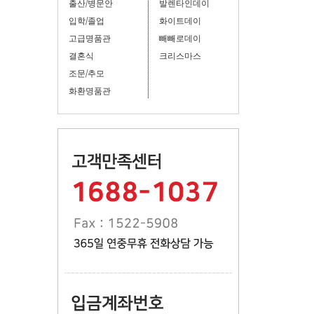
출산/병문안
발렌타인데이
입학/졸업
화이트데이
고급명품관
빼빼로데이
결혼식
크리스마스
조문/추모
화환명품관