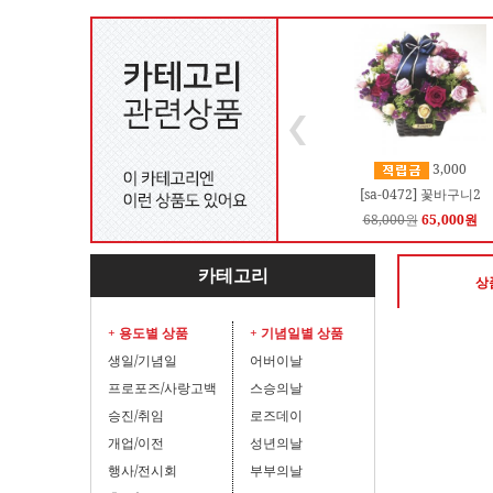
3,000
[sa-0472] 꽃바구니2
68,000원
65,000원
카테고리
상
+ 용도별 상품
+ 기념일별 상품
생일/기념일
어버이날
프로포즈/사랑고백
스승의날
승진/취임
로즈데이
개업/이전
성년의날
행사/전시회
부부의날