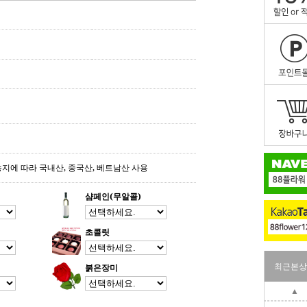
송지에 따라 국내산, 중국산, 베트남산 사용
샴페인(무알콜)
초콜릿
최근본상
붉은장미
▲