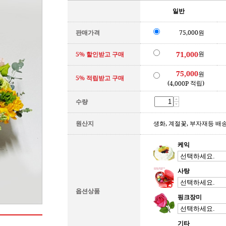
일반
판매가격
75,000원
원
71,000
5% 할인받고 구매
75,000
원
5% 적립받고 구매
(
적립)
4,000P
수량
원산지
생화, 계절꽃, 부자재등 배
케익
사탕
옵션상품
핑크장미
기타