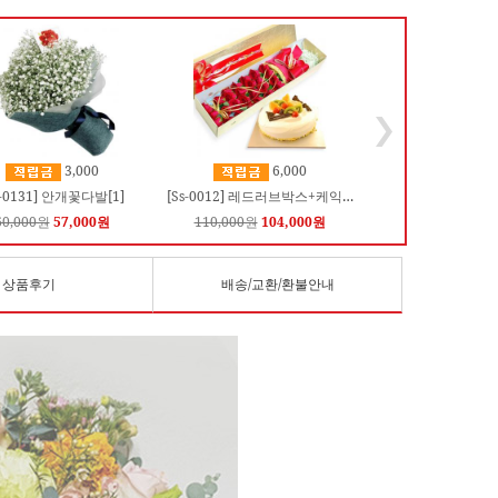
3,000
6,000
b-0131] 안개꽃다발[1]
[Ss-0012] 레드러브박스+케익세트상품
60,000원
57,000원
110,000원
104,000원
상품후기
배송/교환/환불안내