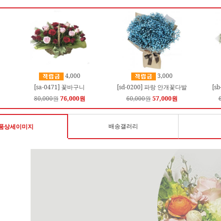
4,000
3,000
[sa-0471] 꽃바구니
[sd-0200] 파랑 안개꽃다발
[s
80,000원
76,000원
60,000원
57,000원
배송갤러리
품상세이미지